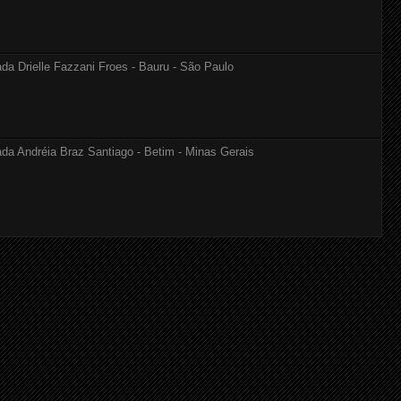
Drielle Fazzani Froes - Bauru - São Paulo
Andréia Braz Santiago - Betim - Minas Gerais