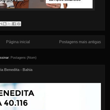
Página inicial
Postagens mais antigas
ssinar:
Postagens (Atom)
 Benedita - Bahia