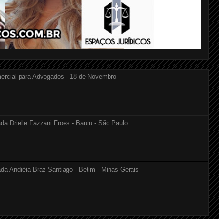
ercial para Advogados - 18 de Novembro
Drielle Fazzani Froes - Bauru - São Paulo
Andréia Braz Santiago - Betim - Minas Gerais