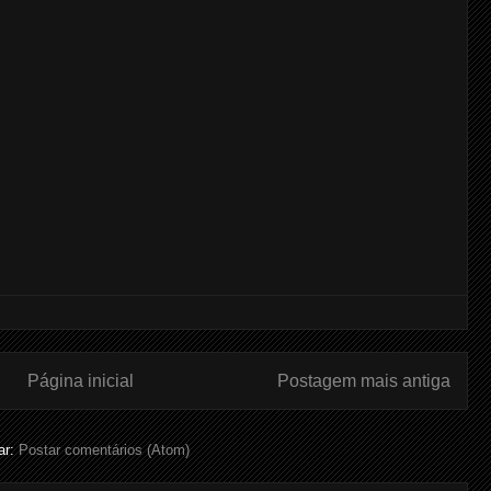
Página inicial
Postagem mais antiga
ar:
Postar comentários (Atom)