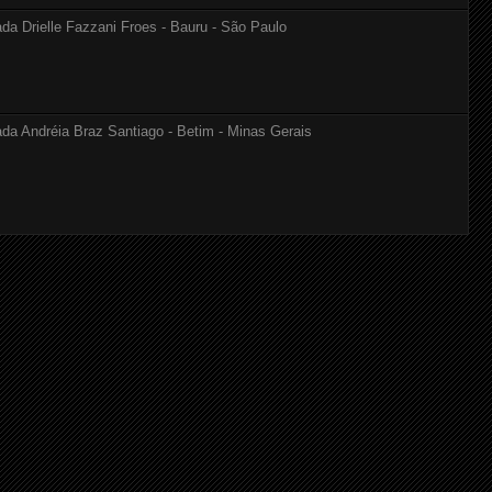
Drielle Fazzani Froes - Bauru - São Paulo
Andréia Braz Santiago - Betim - Minas Gerais