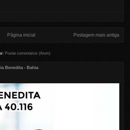
Página inicial
Postagem mais antiga
ar:
Postar comentários (Atom)
 Benedita - Bahia